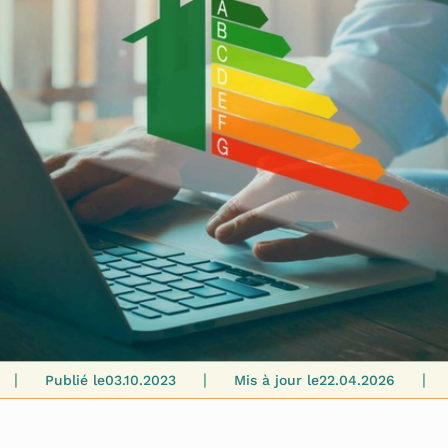
|
|
|
Publié le
03.10.2023
Mis à jour le
22.04.2026