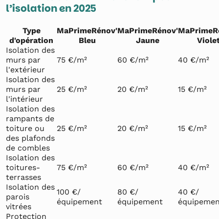
l’isolation en 2025
Type
MaPrimeRénov'
MaPrimeRénov'
MaPrimeR
d'opération
Bleu
Jaune
Viole
Isolation des
murs par
75 €/m²
60 €/m²
40 €/m²
l'extérieur
Isolation des
murs par
25 €/m²
20 €/m²
15 €/m²
l'intérieur
Isolation des
rampants de
toiture ou
25 €/m²
20 €/m²
15 €/m²
des plafonds
de combles
Isolation des
toitures-
75 €/m²
60 €/m²
40 €/m²
terrasses
Isolation des
100 €/
80 €/
40 €/
parois
équipement
équipement
équipemen
vitrées
Protection