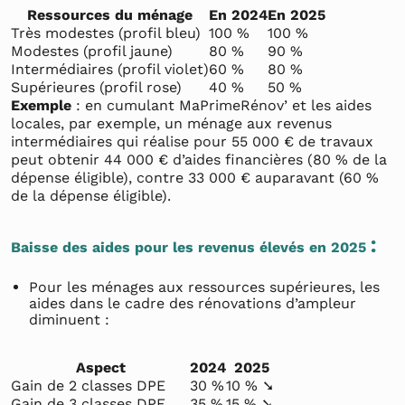
Ressources du ménage
En 2024
En 2025
Très modestes (profil bleu)
100 %
100 %
Modestes (profil jaune)
80 %
90 %
Intermédiaires (profil violet)
60 %
80 %
Supérieures (profil rose)
40 %
50 %
Exemple
: en cumulant MaPrimeRénov’ et les aides
locales, par exemple, un ménage aux revenus
intermédiaires qui réalise pour 55 000 € de travaux
peut obtenir 44 000 € d’aides financières (80 % de la
dépense éligible), contre 33 000 € auparavant (60 %
de la dépense éligible).
:
Baisse des aides pour les revenus élevés en 2025
Pour les ménages aux ressources supérieures, les
aides dans le cadre des rénovations d’ampleur
diminuent :
Aspect
2024
2025
Gain de 2 classes DPE
30 %
10 % ➘
Gain de 3 classes DPE
35 %
15 % ➘