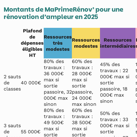
Montants de MaPrimeRénov’ pour une
rénovation d’ampleur en 2025
Plafond
de
Ressources
Ressources
Ressources
dépenses
très
modestes
intermédiaires
éligibles
modestes
HT
80% des
60% des
45% des
travaux :
travaux :
travaux : 22
36 000€
28 000€
2 sauts
000€ max si
max si
max si
de
40 000€
sortie
sortie
sortie
classes
passoire, 18
passoire, 32
passoire,
000€ max
000€ max
24 000€
sinon
sinon
max sinon
80% des
60% des
50% des
travaux :
travaux :
travaux : 33
49 500€
38 500€
3 sauts
000€ max si
max si
max si
de
55 000€
sortie
sortie
sortie