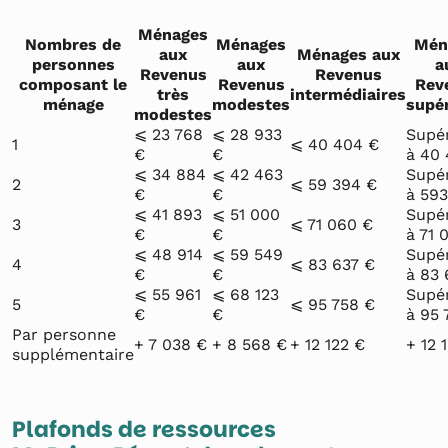
Ménages
Nombres de
Ménages
Mén
aux
Ménages aux
personnes
aux
a
Revenus
Revenus
composant le
Revenus
Rev
très
intermédiaires
ménage
modestes
supé
modestes
⩽ 23 768
⩽ 28 933
Supé
1
⩽ 40 404 €
€
€
à 40
⩽ 34 884
⩽ 42 463
Supé
2
⩽ 59 394 €
€
€
à 59
⩽ 41 893
⩽ 51 000
Supé
3
⩽ 71 060 €
€
€
à 71 
⩽ 48 914
⩽ 59 549
Supé
4
⩽ 83 637 €
€
€
à 83 
⩽ 55 961
⩽ 68 123
Supé
5
⩽ 95 758 €
€
€
à 95 
Par personne
+ 7 038 €
+ 8 568 €
+ 12 122 €
+ 12 
supplémentaire
Plafonds de ressources