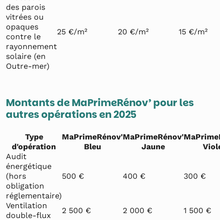
des parois
vitrées ou
opaques
25 €/m²
20 €/m²
15 €/m²
contre le
rayonnement
solaire (en
Outre-mer)
Montants de MaPrimeRénov’ pour les
autres opérations en 2025
Type
MaPrimeRénov'
MaPrimeRénov'
MaPrime
d'opération
Bleu
Jaune
Viol
Audit
énergétique
(hors
500 €
400 €
300 €
obligation
réglementaire)
Ventilation
2 500 €
2 000 €
1 500 €
double-flux