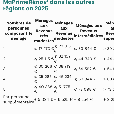
MaPrimeRénov’ dans les autres
régions en 2025
Ménages
Nombres de
Ménages
Mén
aux
Ménages aux
personnes
aux
a
Revenus
Revenus
composant le
Revenus
Rev
très
intermédiaires
ménage
modestes
supé
modestes
⩽ 22 015
1
⩽ 17 173 €
⩽ 30 844 €
> 30
€
⩽ 32 197
2
⩽ 25 115 €
⩽ 44 340 €
> 44
€
⩽ 30 206
⩽ 38 719
3
⩽ 54 592 €
> 54 
€
€
⩽ 35 285
⩽ 45 234
4
⩽ 63 844 €
> 63
€
€
⩽ 40 388
⩽ 51 775
5
⩽ 73 098 €
> 73 
€
€
Par personne
+ 5 094 €
+ 6 525 €
+ 9 254 €
+ 9 2
supplémentaire