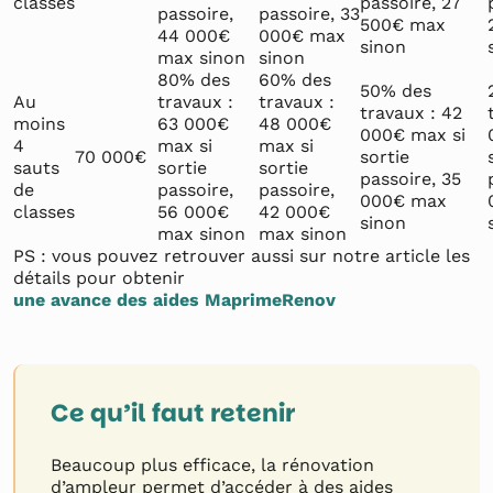
classes
passoire, 27
passoire,
passoire, 33
500€ max
44 000€
000€ max
sinon
max sinon
sinon
80% des
60% des
50% des
Au
travaux :
travaux :
travaux : 42
moins
63 000€
48 000€
000€ max si
4
max si
max si
70 000€
sortie
sauts
sortie
sortie
passoire, 35
de
passoire,
passoire,
000€ max
classes
56 000€
42 000€
sinon
max sinon
max sinon
PS : vous pouvez retrouver aussi sur notre article les
détails pour obtenir
une avance des aides MaprimeRenov
Ce qu’il faut retenir
Beaucoup plus efficace, la rénovation
d’ampleur permet d’accéder à des aides