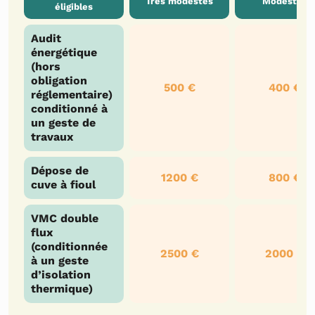
Très modestes
Modestes
éligibles
Audit
énergétique
(hors
obligation
500 €
400 €
réglementaire)
conditionné à
un geste de
travaux
Dépose de
1200 €
800 €
cuve à fioul
VMC double
flux
(conditionnée
2500 €
2000 €
à un geste
d’isolation
thermique)