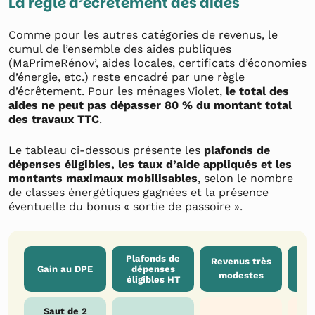
La règle d’écrêtement des aides
Comme pour les autres catégories de revenus, le
cumul de l’ensemble des aides publiques
(MaPrimeRénov’, aides locales, certificats d’économies
d’énergie, etc.) reste encadré par une règle
d’écrêtement. Pour les ménages Violet,
le total des
aides ne peut pas dépasser 80 % du montant total
des travaux TTC
.
Le tableau ci-dessous présente les
plafonds de
dépenses éligibles, les taux d’aide appliqués et les
montants maximaux mobilisables
, selon le nombre
de classes énergétiques gagnées et la présence
éventuelle du bonus « sortie de passoire ».
Plafonds de
Revenus très
R
Gain au DPE
dépenses
modestes
m
éligibles HT
Saut de 2