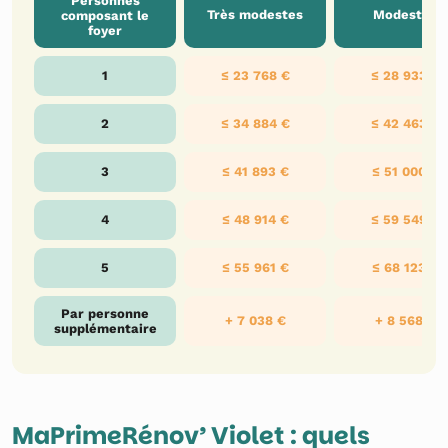
Personnes
Très modestes
Modestes
composant le
foyer
1
≤ 23 768 €
≤ 28 933 €
2
≤ 34 884 €
≤ 42 463 €
3
≤ 41 893 €
≤ 51 000 €
4
≤ 48 914 €
≤ 59 549 €
5
≤ 55 961 €
≤ 68 123 €
Par personne
+ 7 038 €
+ 8 568 €
supplémentaire
MaPrimeRénov’ Violet : quels