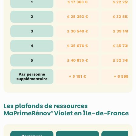
1
≤ 17 363 €
≤ 22 259 €
2
≤ 25 393 €
≤ 32 553 €
3
≤ 30 540 €
≤ 39 148 €
4
≤ 35 676 €
≤ 45 735 €
5
≤ 40 835 €
≤ 52 348 €
Par personne
+ 5 151 €
+ 6 598 €
supplémentaire
Les plafonds de ressources
MaPrimeRénov’ Violet en Île-de-France