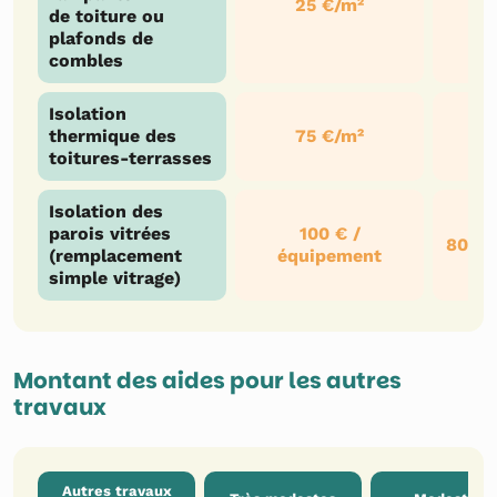
25 €/m²
de toiture ou
plafonds de
combles
Isolation
thermique des
75 €/m²
toitures-terrasses
Isolation des
parois vitrées
100 € /
80 € 
(remplacement
équipement
simple vitrage)
Montant des aides pour les autres
travaux
Autres travaux