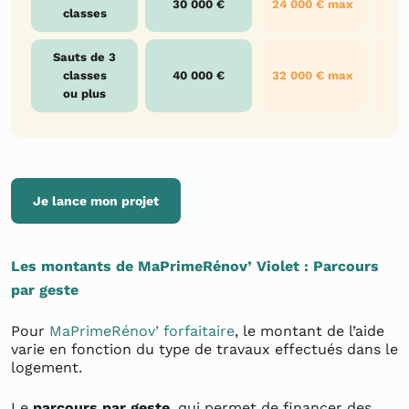
30 000 €
24 000 € max
18 
classes
Sauts de 3
classes
40 000 €
32 000 € max
24 
ou plus
Je lance mon projet
Les montants de MaPrimeRénov’ Violet : Parcours
par geste
Pour
MaPrimeRénov’ forfaitaire
, le montant de l’aide
varie en fonction du type de travaux effectués dans le
logement.
Le
parcours par geste
, qui permet de financer des