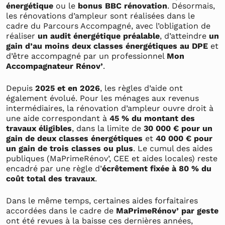
énergétique
ou le
bonus BBC rénovation
. Désormais,
les rénovations d’ampleur sont réalisées dans le
cadre du Parcours Accompagné, avec l’obligation de
réaliser
un audit énergétique préalable
, d’atteindre
un
gain d’au moins deux classes énergétiques au DPE
et
d’être accompagné par un professionnel
Mon
Accompagnateur Rénov’
.
Depuis
2025 et en 2026
, les règles d’aide ont
également évolué. Pour les ménages aux revenus
intermédiaires, la rénovation d’ampleur ouvre droit à
une aide correspondant à
45 % du montant des
travaux éligibles
, dans la limite de
30 000 € pour un
gain de deux classes énergétiques
et
40 000 € pour
un gain de trois classes ou plus
. Le cumul des aides
publiques (MaPrimeRénov’, CEE et aides locales) reste
encadré par une règle d’
écrêtement fixée à 80 % du
coût total des travaux
.
Dans le même temps, certaines aides forfaitaires
accordées dans le cadre de
MaPrimeRénov’ par geste
ont été revues à la baisse ces dernières années,