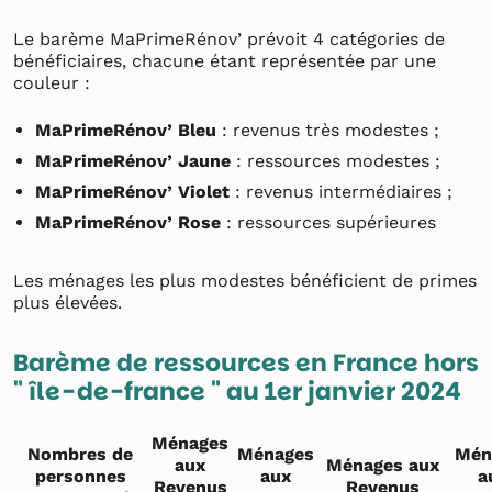
Le barème MaPrimeRénov’ prévoit 4 catégories de
bénéficiaires, chacune étant représentée par une
couleur :
MaPrimeRénov’ Bleu
: revenus très modestes ;
MaPrimeRénov’ Jaune
: ressources modestes ;
MaPrimeRénov’ Violet
: revenus intermédiaires ;
MaPrimeRénov’ Rose
: ressources supérieures
Les ménages les plus modestes bénéficient de primes
plus élevées.
Barème de ressources en France hors
" île-de-france " au 1er janvier 2024
Ménages
Nombres de
Ménages
Mén
aux
Ménages aux
personnes
aux
a
Revenus
Revenus