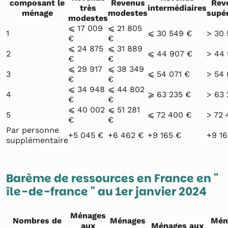
composant le
Revenus
Rev
très
intermédiaires
ménage
modestes
supé
modestes
⩽ 17 009
⩽ 21 805
1
⩽ 30 549 €
> 30 
€
€
⩽ 24 875
⩽ 31 889
2
⩽ 44 907 €
> 44
€
€
⩽ 29 917
⩽ 38 349
3
⩽ 54 071 €
> 54 
€
€
⩽ 34 948
⩽ 44 802
4
⩾ 63 235 €
> 63 
€
€
⩽ 40 002
⩽ 51 281
5
⩽ 72 400 €
> 72 
€
€
Par personne
+5 045 €
+6 462 €
+9 165 €
+9 16
supplémentaire
Barème de ressources en France en "
île-de-france " au 1er janvier 2024
Ménages
Nombres de
Ménages
Mén
aux
Ménages aux