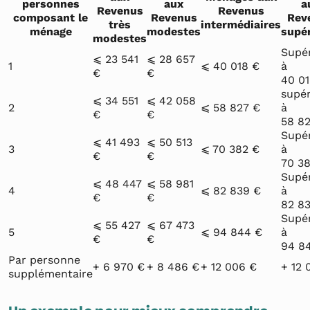
personnes
aux
a
Revenus
Revenus
composant le
Revenus
Rev
très
intermédiaires
ménage
modestes
supé
modestes
Supé
⩽ 23 541
⩽ 28 657
1
⩽ 40 018 €
à
€
€
40 01
supér
⩽ 34 551
⩽ 42 058
2
⩽ 58 827 €
à
€
€
58 8
Supé
⩽ 41 493
⩽ 50 513
3
⩽ 70 382 €
à
€
€
70 3
Supé
⩽ 48 447
⩽ 58 981
4
⩽ 82 839 €
à
€
€
82 8
Supé
⩽ 55 427
⩽ 67 473
5
⩽ 94 844 €
à
€
€
94 8
Par personne
+ 6 970 €
+ 8 486 €
+ 12 006 €
+ 12 
supplémentaire