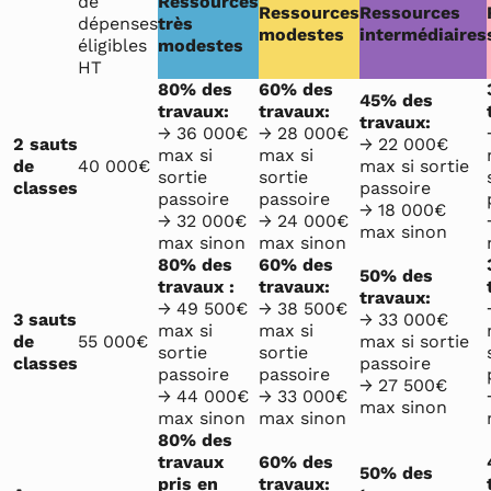
de
Ressources
Ressources
Ressources
dépenses
très
modestes
intermédiaires
éligibles
modestes
HT
80% des
60% des
45% des
travaux:
travaux:
travaux:
→ 36 000€
→ 28 000€
2 sauts
→ 22 000€
max si
max si
de
40 000€
max si sortie
sortie
sortie
classes
passoire
passoire
passoire
→ 18 000€
→ 32 000€
→ 24 000€
max sinon
max sinon
max sinon
80% des
60% des
50% des
travaux :
travaux:
travaux:
→ 49 500€
→ 38 500€
3 sauts
→ 33 000€
max si
max si
de
55 000€
max si sortie
sortie
sortie
classes
passoire
passoire
passoire
→ 27 500€
→ 44 000€
→ 33 000€
max sinon
max sinon
max sinon
80% des
travaux
60% des
50% des
pris en
travaux: