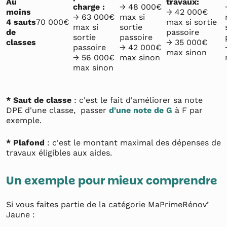
Au
travaux:
charge :
→ 48 000€
moins
→ 42 000€
→ 63 000€
max si
4 sauts
70 000€
max si sortie
max si
sortie
de
passoire
sortie
passoire
classes
→ 35 000€
passoire
→ 42 000€
max sinon
→ 56 000€
max sinon
max sinon
* Saut de classe
: c'est le fait d'améliorer sa note
DPE d'une classe, passer
d'une note de G
à F par
exemple.
* Plafond
: c'est le montant maximal des dépenses de
travaux éligibles aux aides.
Un exemple pour mieux comprendre
Si vous faites partie de la catégorie MaPrimeRénov’
Jaune :