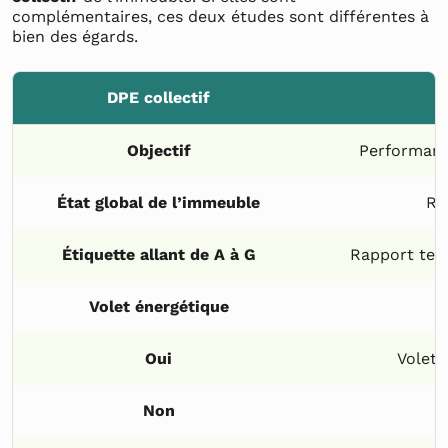
complémentaires, ces deux études sont différentes à
bien des égards.
DPE collectif
Objectif
Performanc
État global de l’immeuble
Ré
Étiquette allant de A à G
Rapport tec
Volet énergétique
Oui
Volet 
Non