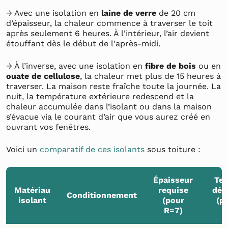
→ Avec une isolation en
laine de verre
de 20 cm
d’épaisseur, la chaleur commence à traverser le toit
après seulement 6 heures. À l'intérieur, l’air devient
étouffant dès le début de l'après-midi.
→ À l’inverse, avec une isolation en
fibre de bois
ou en
ouate de cellulose
, la chaleur met plus de 15 heures à
traverser. La maison reste fraîche toute la journée. La
nuit, la température extérieure redescend et la
chaleur accumulée dans l’isolant ou dans la maison
s’évacue via le courant d’air que vous aurez créé en
ouvrant vos fenêtres.
Voici un
comparatif de ces isolants
sous toiture :
Épaisseur
Te
Matériau
requise
dép
Conditionnement
isolant
(pour
(p
R=7)