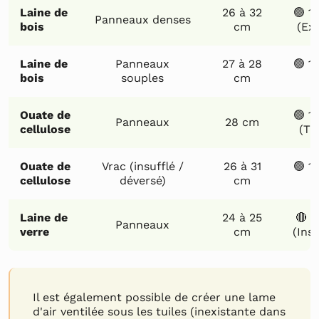
Laine de
26 à 32
🟢 1
Panneaux denses
bois
cm
(Exc
Laine de
Panneaux
27 à 28
🟢 1
bois
souples
cm
(
Ouate de
🟢 1
Panneaux
28 cm
cellulose
(Tr
Ouate de
Vrac (insufflé /
26 à 31
🟢 1
cellulose
déversé)
cm
(
Laine de
24 à 25
🔴 6
Panneaux
verre
cm
(Insu
Il est également possible de créer une lame
d'air ventilée sous les tuiles (inexistante dans