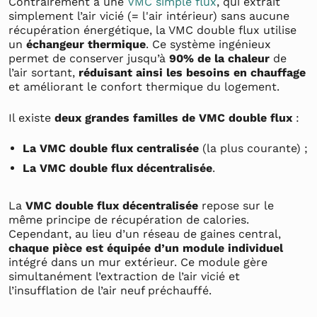
Contrairement à une
VMC simple flux
, qui extrait
simplement l’air vicié (= l'air intérieur) sans aucune
récupération énergétique, la VMC double flux utilise
un
échangeur thermique
. Ce système ingénieux
permet de conserver jusqu’à
90% de la chaleur
de
l’air sortant,
réduisant ainsi les besoins en chauffage
et améliorant le confort thermique du logement.
Il existe
deux grandes familles de VMC double flux
:
La VMC double flux centralisée
(la plus courante) ;
La VMC double flux décentralisée
.
La
VMC double flux décentralisée
repose sur le
même principe de récupération de calories.
Cependant, au lieu d’un réseau de gaines central,
chaque pièce est équipée d’un module individuel
intégré dans un mur extérieur. Ce module gère
simultanément l’extraction de l’air vicié et
l’insufflation de l’air neuf préchauffé.