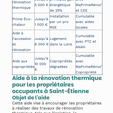
rénovation
5 000 €
énergétique
MaPrimeRénov'
thermique
de 25%
et CEE
Installation
Cumulable
Prime Éco-
Jusqu’à
par un pro
avec aides
chaleur
1 000 €
RGE
locales
Aide à
Cumulable
l’accession
Jusqu’à
Logement
avec PTZ et
et
8 000 €
dans la Loire
ANAH
rénovation
Cumulable
Jusqu’à
Aide aux
Copropriétés
avec
10 000
copropriétés
dégradées
MaPrimeRénov’
€
Copropriété
Aide à la rénovation thermique
pour les propriétaires
occupants à Saint-Étienne
Objet de l'aide
Cette aide vise à encourager les propriétaires
à réaliser des travaux de rénovation