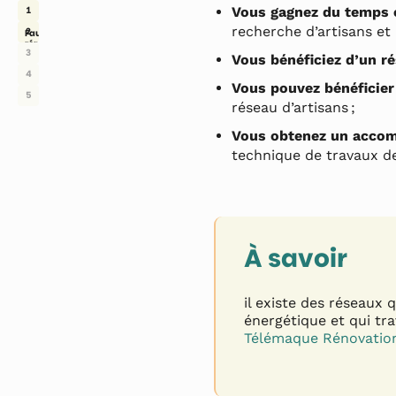
1
Vous gagnez du temps e
recherche d’artisans et
2
Faut-il faire appel à un courtier en
rénovation pour ses travaux ?
3
Vous bénéficiez d’un ré
4
Vous pouvez bénéficier
5
réseau d’artisans ;
Vous obtenez un accom
technique de travaux de
À savoir
il existe des réseaux
énergétique et qui tr
Télémaque Rénovatio