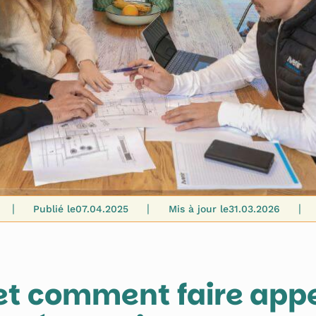
|
|
|
Publié le
07.04.2025
Mis à jour le
31.03.2026
et comment faire appe