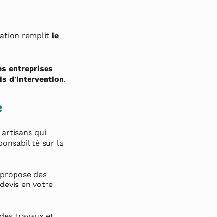
vation remplit
le
es entreprises
ais d’intervention
.
e
 artisans qui
ponsabilité sur la
s propose des
devis en votre
 des travaux et