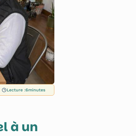
Lecture :
6
minutes
l à un