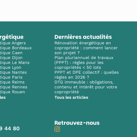
rgétique
Dernières actualités
tique Angers
Rénovation énergétique en
tique Bordeaux
copropriété : comment lancer
tique Caen
son projet ?
tique Dijon
Plan pluriannuel de travaux
tique Le Mans
(PPPT) : règles pour les
tique Lyon
copropriétés < 50 lots
tique Nantes
PPPT et DPE collectif : quelles
tique Paris
règles en 2026 ?
tique Reims
DTG immeuble : obligations,
tique Rennes
contenu et intérêt pour votre
tique Rouen
copropriété
les
Tous les articles
Retrouvez-nous
9 44 80