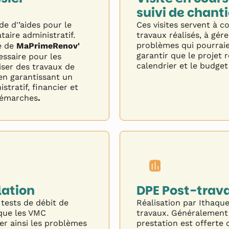
suivi de chanti
e d'’aides pour le
Ces visites servent à c
aire administratif.
travaux réalisés, à gére
problèmes qui pourraie
é de
MaPrimeRenov'
garantir que le projet 
essaire pour les
calendrier et le budget
ser des travaux de
en garantissant un
stratif, financier et
 démarches
.
lation
DPE Post-trav
 tests de débit de
Réalisation par Ithaque
 que les VMC
travaux. Généralement f
er ainsi les problèmes
prestation est offerte