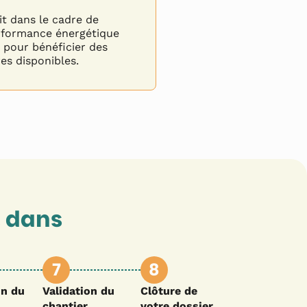
it dans le cadre de
erformance énergétique
e pour bénéficier des
res disponibles.
 dans
7
8
on du
Validation du
Clôture de
chantier
votre dossier