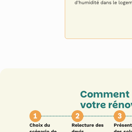
d'humidité dans le logem
Comment 
votre réno
1
2
3
Choix du
Relecture des
Présent
scénario de
devis
des sol