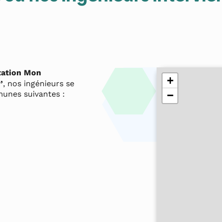
tation Mon
+
’
, nos ingénieurs se
unes suivantes :
−