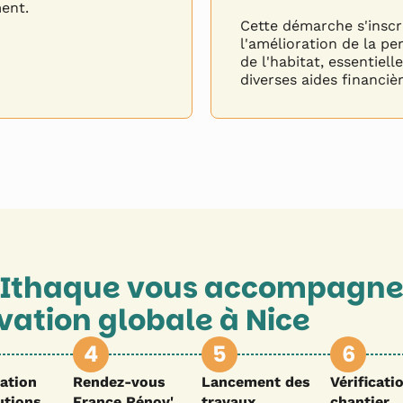
ent.
Cette démarche s'inscr
l'amélioration de la p
de l'habitat, essentiell
diverses aides financiè
Ithaque vous accompagne
vation globale à
Nice
4
5
6
ation
Rendez-vous
Lancement des
Vérificati
utions
France Rénov'
travaux
chantier