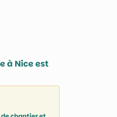
e à
Nice
est
 de chantier et