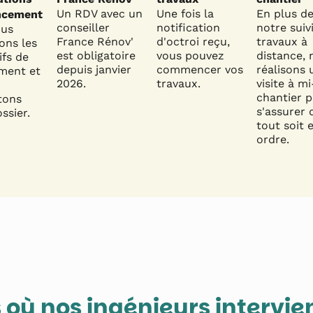
Un RDV avec un
Une fois la
En plus d
ncement
conseiller
notification
notre suiv
ous
France Rénov'
d'octroi reçu,
travaux à
ons les
est obligatoire
vous pouvez
distance, 
ifs de
depuis janvier
commencer vos
réalisons 
ment et
2026.
travaux.
visite à mi
chantier 
tons
s'assurer 
ssier.
tout soit 
ordre.
s où nos ingénieurs intervi