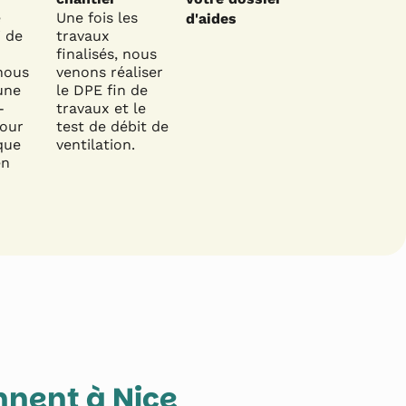
e
Une fois les
d'aides
i de
travaux
finalisés, nous
nous
venons réaliser
une
le DPE fin de
-
travaux et le
pour
test de débit de
que
ventilation.
en
ennent à
Nice